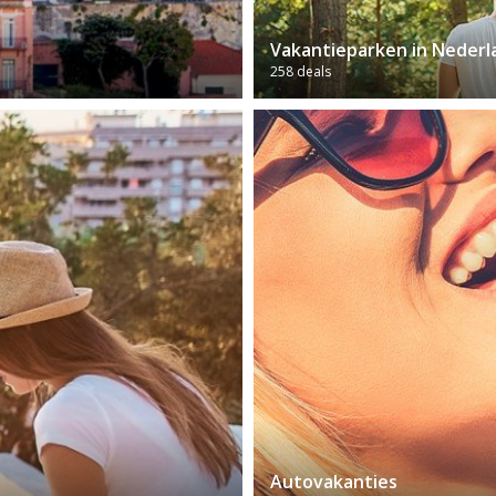
Vakantieparken in Nederl
258 deals
Autovakanties