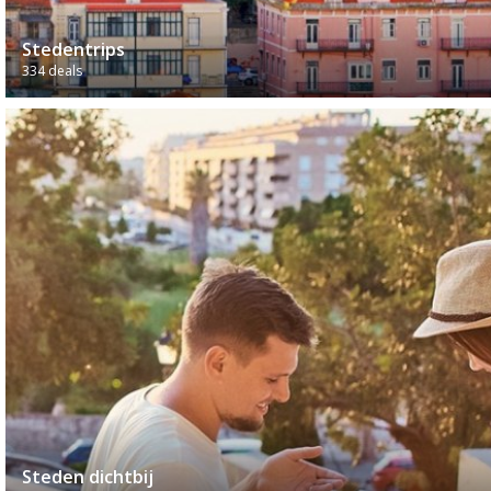
Stedentrips
334 deals
Steden dichtbij