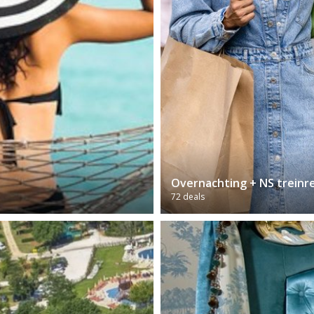
Overnachting + NS treinr
72 deals