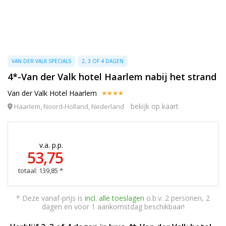
VAN DER VALK SPECIALS
2, 3 OF 4 DAGEN
4*-Van der Valk hotel Haarlem nabij het strand
Van der Valk Hotel Haarlem
bekijk op kaart
Haarlem, Noord-Holland, Nederland
v.a. p.p.
53,75
totaal: 139,85 *
* Deze vanaf-prijs is
incl. alle toeslagen
o.b.v. 2 personen, 2
dagen en voor 1 aankomstdag beschikbaar!